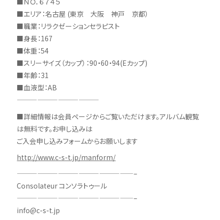
■ＮＯ．６７４５
■エリア：名古屋 (東京 大阪 神戸 京都）
■職業：リラクゼーションセラピスト
■身長：167
■体重：54
■スリーサイズ（カップ）：90・60・94(Eカップ)
■年齢：31
■血液型：AB
————————————
■詳細情報は会員ページからご覧いただけます。アルバム観覧
は無料です。お申し込みは
ご入会申し込みフォームからお願いします
http://www.c-s-t.jp/manform/
—————————————————–
Consolateur コンソラトゥール
—————————————————–
info@c-s-t.jp